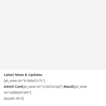
Latest News & Updates
[pt_view id=”b18de51r7c”]
Admit Card
[pt_view id=”cc347a1oql”]
Result​
[pt_view
id=”ad860d1dih”]
[quads id=2]