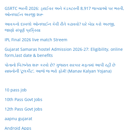
GSRTC ભરતી 2026: ડ્રાઈવર અને કંડક્ટરની 8,917 જગ્યાઓ પર ભરતી,
ઓનલાઈન અરજી શરૂ
આવકનો દાખલો ઓનલાઈન કેવી રીતે કઢાવવો? ઘરે બેઠા કરો અરજી,
જાણો સંપૂર્ણ પ્રક્રિયા
IPL Final 2026 live match Streem
Gujarat Samaras hostel Admission 2026-27: Eligibility, online
form,last date & benefits
પોતાનો બિઝનેસ શરૂ કરવો છે? ગુજરાત સરકાર મફતમાં આપી રહી છે
સાધનોની ‘ટૂલકીટ’, આજે જ ભરો ફોર્મ! (Manav Kalyan Yojana)
10 pass job
10th Pass Govt Jobs
12th Pass Govt Jobs
aapnu gujarat
Android Apps