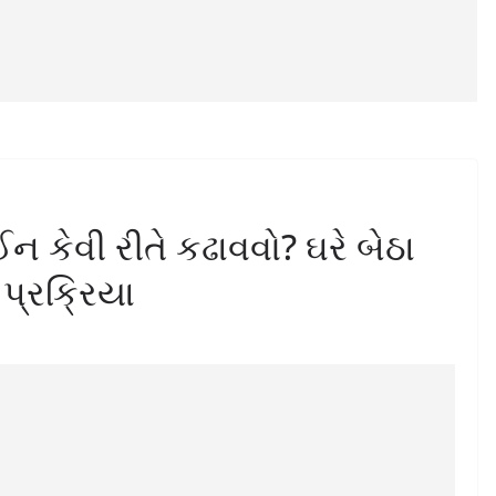
ેવી રીતે કઢાવવો? ઘરે બેઠા
પ્રક્રિયા