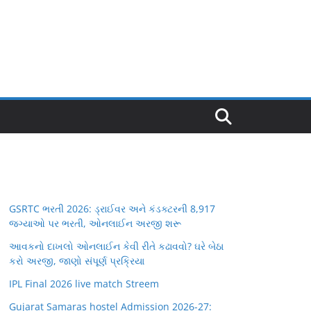
GSRTC ભરતી 2026: ડ્રાઈવર અને કંડક્ટરની 8,917
જગ્યાઓ પર ભરતી, ઓનલાઈન અરજી શરૂ
આવકનો દાખલો ઓનલાઈન કેવી રીતે કઢાવવો? ઘરે બેઠા
કરો અરજી, જાણો સંપૂર્ણ પ્રક્રિયા
IPL Final 2026 live match Streem
Gujarat Samaras hostel Admission 2026-27: