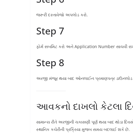
જરૂરી દસ્તાવેજો અપલોડ કરો.
Step 7
ફોર્મ સબમિટ કરો અને Application Number સાચવી રા
Step 8
અરજી મંજૂર થયા બાદ ઓનલાઈન પ્રમાણપત્ર ડાઉનલોડ
આવકનો દાખલો કેટલા દિ
સામાન્ય રીતે અરજીની ચકાસણી પૂર્ણ થયા બાદ થોડા દિવસો
સ્થાનિક કચેરીની પ્રક્રિયા મુજબ સમય બદલાઈ શકે છે.