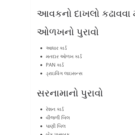
આવકનો દાખલો કઢાવવા મા
ઓળખનો પુરાવો
આધાર કાર્ડ
મતદાર ઓળખ કાર્ડ
PAN કાર્ડ
ડ્રાઇવિંગ લાઇસન્સ
સરનામાનો પુરાવો
રેશન કાર્ડ
વીજળી બિલ
પાણી બિલ
બેંક પાસબુક