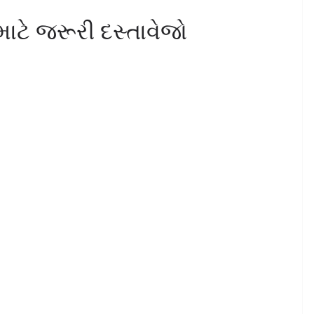
ટે જરૂરી દસ્તાવેજો