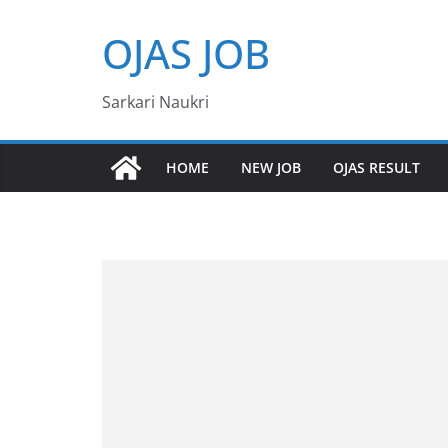
Skip
OJAS JOB
to
content
Sarkari Naukri
HOME
NEW JOB
OJAS RESULT