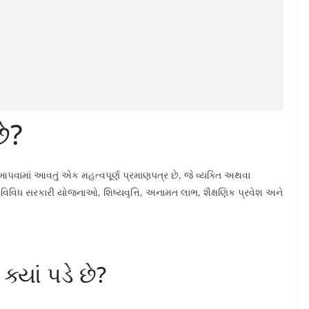
ે?
વામાં આવતું એક મહત્વપૂર્ણ પ્રમાણપત્ર છે, જે વ્યક્તિ અથવા
 વિવિધ સરકારી યોજનાઓ, શિષ્યવૃત્તિ, અનામત લાભ, શૈક્ષણિક પ્રવેશ અને
યાં પડે છે?