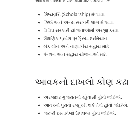
આવકનો દાખલો નીચેના કામો માટે ઉપયોગી છે:
શિષ્યવૃત્તિ (Scholarship) મેળવવા
EWS અને અન્ય સરકારી લાભ મેળવવા
વિવિધ સરકારી યોજનાઓમાં અરજી કરવા
શૈક્ષણિક પ્રવેશ પ્રક્રિયા દરમિયાન
બેંક લોન અને નાણાકીય સહાય માટે
પેન્શન અને સહાય યોજનાઓ માટે
આવકનો દાખલો કોણ કઢા
અરજદાર ગુજરાતનો રહેવાસી હોવો જોઈએ.
આવકનો પુરાવો રજૂ કરી શકે તેવો હોવો જોઈએ
જરૂરી દસ્તાવેજો ઉપલબ્ધ હોવા જોઈએ.