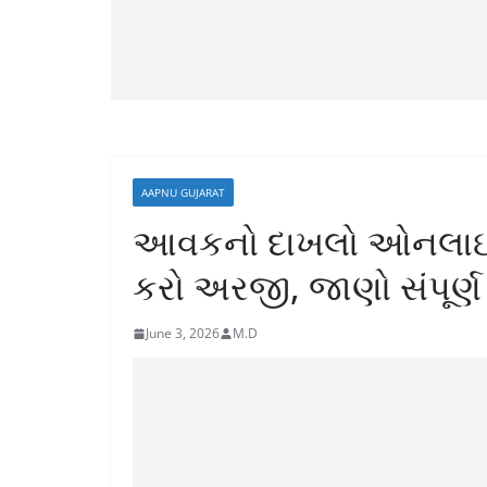
AAPNU GUJARAT
આવકનો દાખલો ઓનલાઈન ક
કરો અરજી, જાણો સંપૂર્ણ 
June 3, 2026
M.D