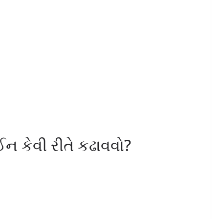
કેવી રીતે કઢાવવો?