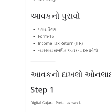
આવકનો પુરાવો
પગાર સ્લિપ
Form-16
Income Tax Return (ITR)
વ્યવસાય સંબંધિત આવકના દસ્તાવેજો
આવકનો દાખલો ઓનલાઈન 
Step 1
Digital Gujarat Portal પર જાઓ.