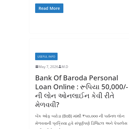
Read More
USEFUL INFO
May 7, 2026
M.D
Bank Of Baroda Personal
Loan Online : રૂપિયા 50,000/-
ની લોન ઓનલાઈન કેવી રીતે
મેળવવી?
બેંક ઓફ બરોડા (BoB) માંથી ₹૫૦,૦૦૦ ની પર્સનલ લોન
મેળવવાની પ્રક્રિયા હવે સંપૂર્ણપણે ડિજિટલ અને પેપરલેસ