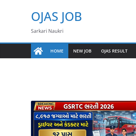
Skip
OJAS JOB
to
content
Sarkari Naukri
HOME
NEW JOB
OJAS RESULT