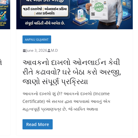
AAPNU GUJARAT
June 3, 2026
M.D
ે
આવકનો દાખલો ઓનલાઈન કેવી
રીતે કઢાવવો? ઘરે બેઠા કરો અરજી,
જાણો સંપૂર્ણ પ્રક્રિયા
આવકનો દાખલો શું છે? આવકનો દાખલો (Income
Certificate) એ સરકાર દ્વારા આપવામાં આવતું એક
મહત્વપૂર્ણ પ્રમાણપત્ર છે, જે વ્યક્તિ અથવા
Read More