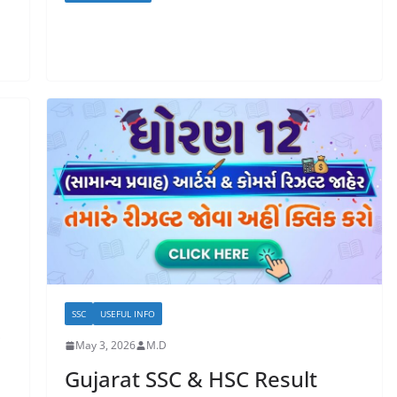
SSC
USEFUL INFO
s
May 3, 2026
M.D
Gujarat SSC & HSC Result