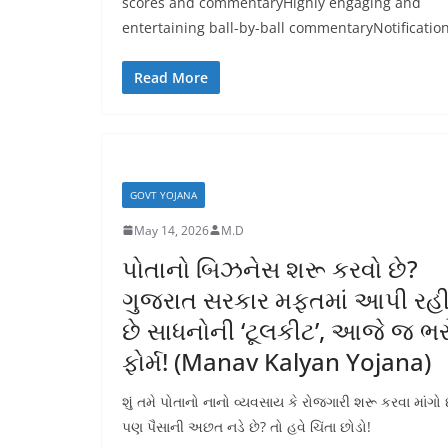
scores and commentaryHighly engaging and
entertaining ball-by-ball commentaryNotificatio
Read More
GOVT YOJANA
May 14, 2026
M.D
પોતાનો બિઝનેસ શરૂ કરવો છે?
ગુજરાત સરકાર મફતમાં આપી રહ
છે સાધનોની ‘ટૂલકીટ’, આજે જ ભર
ફોર્મ! (Manav Kalyan Yojana)
​શું તમે પોતાનો નાનો વ્યવસાય કે રોજગારી શરૂ કરવા માંગો
પણ પૈસાની અછત નડે છે? તો હવે ચિંતા છોડો!