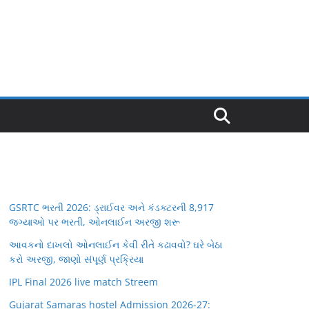
GSRTC ભરતી 2026: ડ્રાઈવર અને કંડક્ટરની 8,917
જગ્યાઓ પર ભરતી, ઓનલાઈન અરજી શરૂ
આવકનો દાખલો ઓનલાઈન કેવી રીતે કઢાવવો? ઘરે બેઠા
કરો અરજી, જાણો સંપૂર્ણ પ્રક્રિયા
IPL Final 2026 live match Streem
Gujarat Samaras hostel Admission 2026-27: