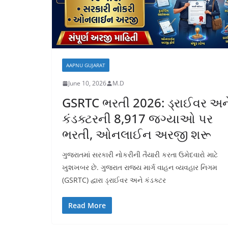
AAPNU GUJARAT
June 10, 2026
M.D
GSRTC ભરતી 2026: ડ્રાઈવર અન
કંડક્ટરની 8,917 જગ્યાઓ પર
ભરતી, ઓનલાઈન અરજી શરૂ
ગુજરાતમાં સરકારી નોકરીની તૈયારી કરતા ઉમેદવારો માટે
ખુશખબર છે. ગુજરાત રાજ્ય માર્ગ વાહન વ્યવહાર નિગમ
(GSRTC) દ્વારા ડ્રાઈવર અને કંડક્ટર
Read More