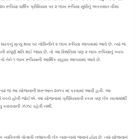
રૂપિયા વાર્ષિક પ્રીમિયમ પર ૨ લાખ રૂપિયા સુધીનું અકસ્માત વીમા
ા ધારકનું મૃત્યુ થવા પર નોમિનીને ૨ લાખ રૂપિયા આપવામાં આવે છે. ત્યાં જ
ી સંપૂર્ણ ક્ષતિ થઈ જાય છે, તો આ સ્થિતિમાં પણ ૨ લાખ રૂપિયાનું કવચ
 તો તેને ૧ લાખ રૂપિયાની આર્થિક સહાય આપવામાં આવે છે.
ે. ત્યાં જ આ યોજનાની શરૂઆત ૨૦૧૫ માં કરવામાં આવી હતી. આ
ષની વચ્ચે હોવી જોઈએ. આ યોજનામાં પ્રીમિયમની રકમ પણ બેંક ખાતામાંથી
ન્યુ કરાવવાની ઝંઝટ રહેતી નથી.
ક વ્યક્તિએ પોતાની નજીકની બેંક બ્રાન્ચમાં જવાનું હોય છે. ત્યાં યોજનાનું