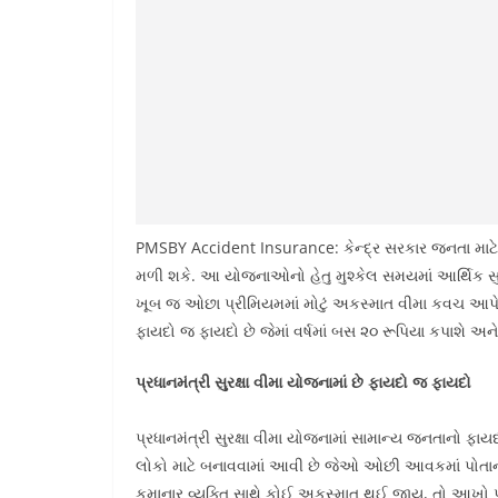
PMSBY Accident Insurance: કેન્દ્ર સરકાર જનતા માટ
મળી શકે. આ યોજનાઓનો હેતુ મુશ્કેલ સમયમાં આર્થિક સ
ખૂબ જ ઓછા પ્રીમિયમમાં મોટું અકસ્માત વીમા કવચ આપે
ફાયદો જ ફાયદો છે જેમાં વર્ષમાં બસ ૨૦ રૂપિયા કપાશે 
પ્રધાનમંત્રી સુરક્ષા વીમા યોજનામાં છે ફાયદો જ ફાયદો
પ્રધાનમંત્રી સુરક્ષા વીમા યોજનામાં સામાન્ય જનતાનો ફ
લોકો માટે બનાવવામાં આવી છે જેઓ ઓછી આવકમાં પોતાના પરિ
કમાનાર વ્યક્તિ સાથે કોઈ અકસ્માત થઈ જાય, તો આખો 