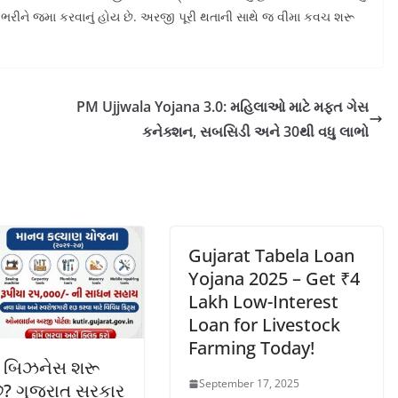
ાથે ભરીને જમા કરવાનું હોય છે. અરજી પૂરી થતાની સાથે જ વીમા કવચ શરૂ
PM Ujjwala Yojana 3.0: મહિલાઓ માટે મફત ગેસ
કનેક્શન, સબસિડી અને 30થી વધુ લાભો
Gujarat Tabela Loan
Yojana 2025 – Get ₹4
Lakh Low-Interest
Loan for Livestock
Farming Today!
ો બિઝનેસ શરૂ
September 17, 2025
ે? ગુજરાત સરકાર