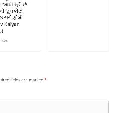
ં આપી રહી છે
ી ‘ટૂલકીટ’,
ભરો ફોર્મ!
v Kalyan
a)
 2026
ired fields are marked
*