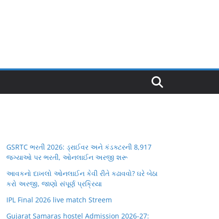
GSRTC ભરતી 2026: ડ્રાઈવર અને કંડક્ટરની 8,917
જગ્યાઓ પર ભરતી, ઓનલાઈન અરજી શરૂ
આવકનો દાખલો ઓનલાઈન કેવી રીતે કઢાવવો? ઘરે બેઠા
કરો અરજી, જાણો સંપૂર્ણ પ્રક્રિયા
IPL Final 2026 live match Streem
Gujarat Samaras hostel Admission 2026-27: