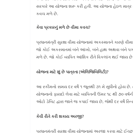
સરકારે આ યોજના શરૂ કરી હતી. આ યોજના હેઠળ માત્ર ૨૦ 
કવચ મળે છે.
કેવા પ્રકારનું મળે છે વીમા કવચ?
પ્રધાનમંત્રી સુરક્ષા વીમા યોજનામાં અકસ્માતને કારણે વીમ
જો કોઈ અકસ્માતમાં બંને આંખો, બંને હાથ અથવા બંને પગન
મળે છે. જો કોઈ વ્યક્તિ આંશિક રીતે વિકલાંગ થઈ જાય છે
યોજના માટે શું છે પાત્રતા (એલિજિબિલિટી)?
આ સ્કીમનો સમય દર વર્ષે ૧ જૂનથી ૩૧ મે સુધીનો હોય છ
યોજનાનો ફાયદો લેવા માટે વ્યક્તિની ઉંમર ૧૮ થી ૭૦ વર્
ઓટો ડેબિટ દ્વારા જાતે જ કપાઈ જાય છે, જેથી દર વર્ષે રિ
કેવી રીતે કરી શકાય અરજી?
પ્રધાનમંત્રી સુરક્ષા વીમા યોજનામાં અરજી કરવા માટે ઈચ્છુ