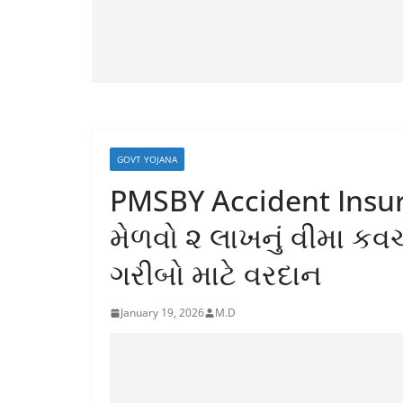
GOVT YOJANA
PMSBY Accident Insuran
મેળવો ૨ લાખનું વીમા કવ
ગરીબો માટે વરદાન
January 19, 2026
M.D