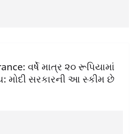
ce: વર્ષે માત્ર ૨૦ રૂપિયામાં
ચ: મોદી સરકારની આ સ્કીમ છે