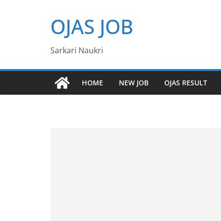
Skip
OJAS JOB
to
content
Sarkari Naukri
HOME
NEW JOB
OJAS RESULT