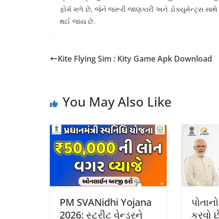
ફોર્મ મળે છે, જેને જરૂરી જાણકારી અને ડોક્યુમેન્ટ્સ સ
થઈ જાય છે.
Kite Flying Sim : Kity Game Apk Download
You May Also Like
PM SVANidhi Yojana
પોતાન
2026: સ્ટ્રીટ વેન્ડરને
કરવો છ