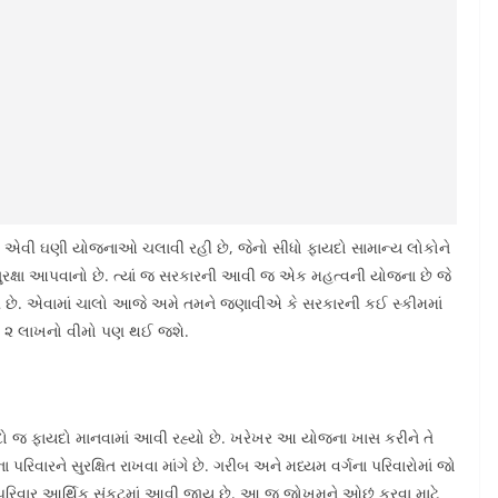
ે એવી ઘણી યોજનાઓ ચલાવી રહી છે, જેનો સીધો ફાયદો સામાન્ય લોકોને
ુરક્ષા આપવાનો છે. ત્યાં જ સરકારની આવી જ એક મહત્વની યોજના છે જે
 છે. એવામાં ચાલો આજે અમે તમને જણાવીએ કે સરકારની કઈ સ્કીમમાં
અને ૨ લાખનો વીમો પણ થઈ જશે.
ાયદો જ ફાયદો માનવામાં આવી રહ્યો છે. ખરેખર આ યોજના ખાસ કરીને તે
વારને સુરક્ષિત રાખવા માંગે છે. ગરીબ અને મધ્યમ વર્ગના પરિવારોમાં જો
પરિવાર આર્થિક સંકટમાં આવી જાય છે. આ જ જોખમને ઓછું કરવા માટે