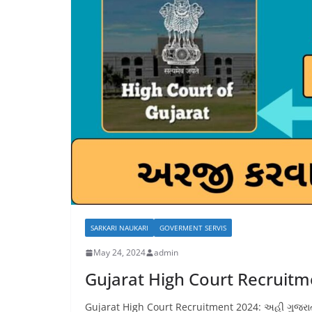
SARKARI NAUKARI
GOVERMENT SERVIS
May 24, 2024
admin
Gujarat High Court Recruitm
Gujarat High Court Recruitment 2024: અહી ગુજરાત હા