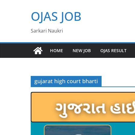
Skip
OJAS JOB
to
content
Sarkari Naukri
HOME
NEW JOB
OJAS RESULT
gujarat high court bharti