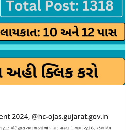
ent 2024, @hc-ojas.gujarat.gov.in
ઇ કોર્ટ દ્વારા નવી ભરતીઓ બહાર પાડવામાં આવી રહી છે, જેના વિષે