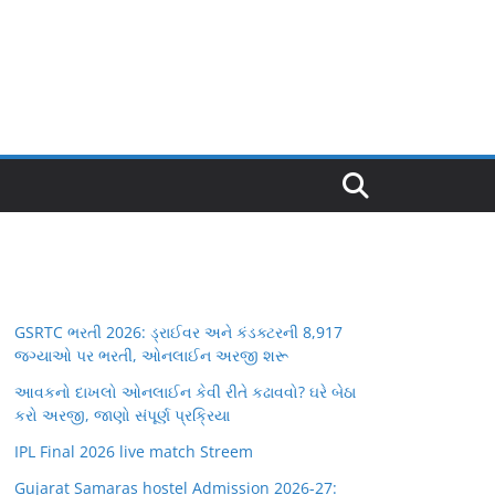
GSRTC ભરતી 2026: ડ્રાઈવર અને કંડક્ટરની 8,917
જગ્યાઓ પર ભરતી, ઓનલાઈન અરજી શરૂ
આવકનો દાખલો ઓનલાઈન કેવી રીતે કઢાવવો? ઘરે બેઠા
કરો અરજી, જાણો સંપૂર્ણ પ્રક્રિયા
IPL Final 2026 live match Streem
Gujarat Samaras hostel Admission 2026-27: