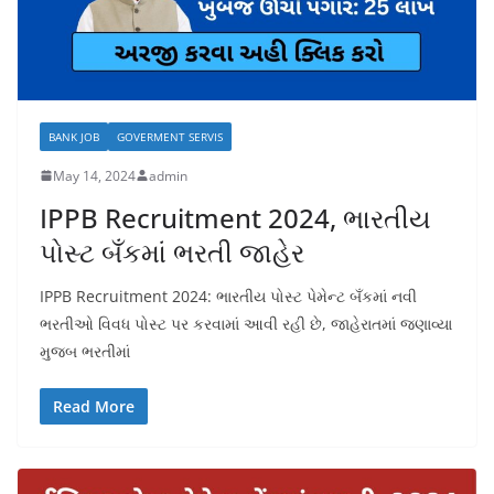
BANK JOB
GOVERMENT SERVIS
May 14, 2024
admin
IPPB Recruitment 2024, ભારતીય
પોસ્ટ બઁકમાં ભરતી જાહેર
IPPB Recruitment 2024: ભારતીય પોસ્ટ પેમેન્ટ બઁકમાં નવી
ભરતીઓ વિવધ પોસ્ટ પર કરવામાં આવી રહી છે, જાહેરાતમાં જણાવ્યા
મુજબ ભરતીમાં
Read More