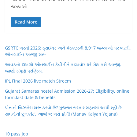
જગ્યાઓ
Read More
GSRTC ભરતી 2026: ડ્રાઈવર અને કંડક્ટરની 8,917 જગ્યાઓ પર ભરતી,
ઓનલાઈન અરજી શરૂ
આવકનો દાખલો ઓનલાઈન કેવી રીતે કઢાવવો? ઘરે બેઠા કરો અરજી,
જાણો સંપૂર્ણ પ્રક્રિયા
IPL Final 2026 live match Streem
Gujarat Samaras hostel Admission 2026-27: Eligibility, online
form,last date & benefits
પોતાનો બિઝનેસ શરૂ કરવો છે? ગુજરાત સરકાર મફતમાં આપી રહી છે
સાધનોની ‘ટૂલકીટ’, આજે જ ભરો ફોર્મ! (Manav Kalyan Yojana)
10 pass job