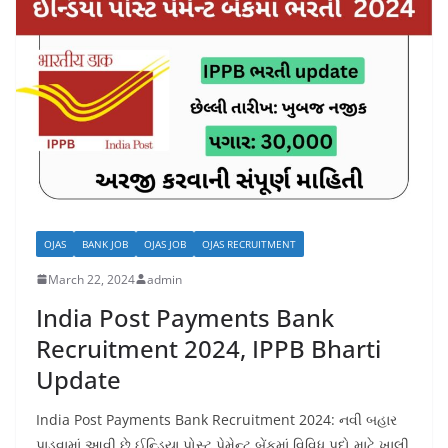
OJAS
BANK JOB
OJAS JOB
OJAS RECRUITMENT
March 22, 2024
admin
India Post Payments Bank
Recruitment 2024, IPPB Bharti
Update
India Post Payments Bank Recruitment 2024: નવી બહાર
પાડવામાં આવી છે ઈન્ડિયા પોસ્ટ પેમેન્ટ બેંકમાં વિવિધ પદો માટે ખાલી