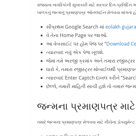
રાજ્યના નાગરિકોની સુખાકારી માટે સરકાર દિન-પ્રતિદિન 
બાળકનું જન્મનું પ્રમાણપત્ર ઓનલાઈન મેળવવા માંગતા હો
સૌપ્રથમ Google Search માં
eolakh gujara
વે તેના Home Page પર જાઓ.
આ વેબસાઈટ પર હોમ પેજ પર “
Download Cer
ત્યારબાદ નવું એક પેજ ખૂલશે.
જેમાં તમે અરજી ક્રમાંક અને તમારા રજીસ્ટ
ધારો કે, તમારા રજીસ્ટ્રર મોબાઈલથી પ્રમાણપત
ત્યારબાદ Enter Captch દાખલ કરીને “Search
છેલ્લે, તમારી માહિતી સાચી હશે તો તમારું જ
જન્મના પ્રમાણપત્ર માટે 
તમારે જન્મના પ્રમાણપત્ર મેળવવા માટે નીચેના ડોક્યુમેન્