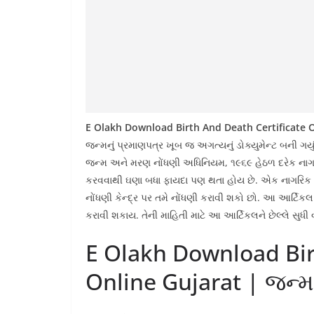
E Olakh Download Birth And Death Certificate O
જન્મનું પ્રમાણપત્ર ખૂબ જ અગત્યનું ડોક્યુમેન્‍ટ બની ગ
જન્મ અને મરણ નોંધણી અધિનિયમ, ૧૯૬૯ હેઠળ દરેક ના
કરવવાથી ઘણા બધા ફાયદા પણ થતા હોય છે. એક નાગરિક ત
નોંધણી કેન્‍દ્ર પર તમે નોંધણી કરાવી શકો છો. આ આર્ટિક
કરાવી શકાય. તેની માહિતી માટે આ આર્ટિકલને છેલ્લે સુધી વ
E Olakh Download Bir
Online Gujarat | જન