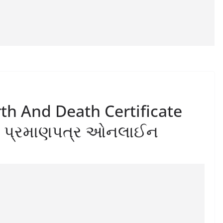
th And Death Certificate
્મ પ્રમાણપત્ર ઓનલાઈન