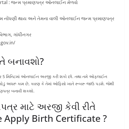
Portal : જન્મ પ્રમાણપત્ર ઓનલાઈન મેળવો
જન્મ નોંધણી થાય અને તેમના વાલી ઓનલાઈન જન્મ પ્રમાણપત્ર
વિભાગ, ગાંધીનગર
.gov.in/
તે બનાવશો?
્ર 5 મિનિટમાં ઓનલાઈન અરજી કરી શકો છો. તથા તમે ઓફ્લાઈન
ું અધરૂં કામ છે, કારણ કે તેમાં ઓફિસો ખાતે રૂબરૂ જાઉ પડશે. જેથી
માણપત્ર બનાવી શકશો.
્ર માટે અરજી કેવી રીતે
 Apply Birth Certificate ?