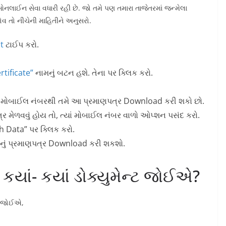
ઓનલાઈન સેવા વધારી રહી છે. જો તમે પણ તમારા તાજેતરમાં જન્મેલા
વ તો નીચેની માહિતીને અનુસરો.
t
ટાઈપ કરો.
tificate”
નામનું બટન હશે. તેના પર ક્લિક કરો.
્રર મોબાઈલ નંબરથી તમે આ પ્રમાણપત્ર Download કરી શકો છો.
્ર મેળવવું હોય તો, ત્યાં મોબાઈલ નંબર વાળો ઓપ્શન પસંદ કરો.
 Data” પર ક્લિક કરો.
ન્મનું પ્રમાણપત્ર Download કરી શકશો.
કયાં- કયાં ડોક્યુમેન્‍ટ જોઈએ?
‍ટ જોઈએ,