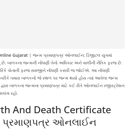
nline Gujarat
| જન્મ પ્રમાણપત્ર ઓનલાઈન: ડિજીટલ યુગમાં
યું છે. બાળકના જન્મની નોંધણી તેનો અધિકાર અને વાલીની નૈતિક ફરજ છે.
ગરિકે પોતાની ફરજ સમજીને નોંધણી કરાવી જ જોઈએ. આ નોંધણી
રીકે તમારા બાળકનો જે સ્થળ પર જન્મ થયો હોય ત્યાં આવેલા જન્મ
લ દ્વારા બાળકના જન્‍મના પ્રમાણપત્ર માટે કઈ રીતે ઓનલાઈન રજીસ્ટ્રેશન
ાચંતા રહો.
th And Death Certificate
્મ પ્રમાણપત્ર ઓનલાઈન