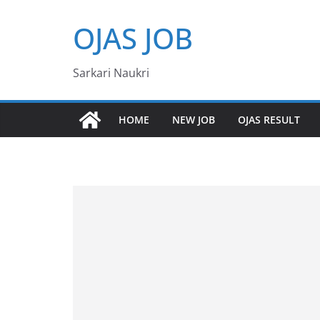
Skip
OJAS JOB
to
content
Sarkari Naukri
HOME
NEW JOB
OJAS RESULT