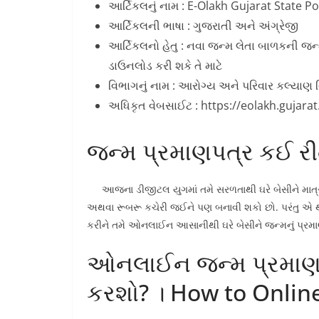
આર્ટિકલનું નામ : E-Olakh Gujarat State 
આર્ટિકલની ભાષા : ગુજરાતી અને અંગ્રેજી
આર્ટિકલનો હેતુ : નવા જન્મ લેતા બાળકની 
ડાઉનલોડ કરી શકે તે માટે
વિભાગનું નામ : આરોગ્ય અને પરિવાર કલ્યાણ 
અધિકૃત વેબસાઈટ : https://eolakh.gujarat
જન્મ પ્રમાણપત્ર કઈ રી
આજના ડીજીટલ યુગમાં તમે સરળતાથી ઘરે બેસીને માત
અથવા રૂબરૂ કચેરી જઈને પણ બનાવી શકો છો. પરંતુ એ થોડ
કરીને તમે ઓનલાઈન આસાનીથી ઘરે બેસીને જન્‍મનું પ્ર
ઓનલાઈન જન્મ પ્રમાણપત
કરશો? । How to Online