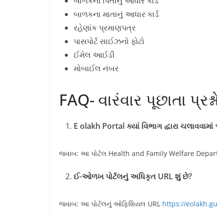
બાળકના પિતાનું આધાર કાર્ડ
બાળકના માતાનું આધાર કાર્ડ
રહેણાંક પ્રમાણપત્ર
પાસપોર્ટ સાઈઝનો ફોટો
ઈમેલ આઈડી
મોબાઈલ નંબર
FAQ- વારંવાર પૂછાતા પ્રશ્ન
E olakh Portal ક્યાં વિભાગ દ્વારા ચલાવવામાં
જવાબ: આ પોર્ટલ Health and Family Welfare Departm
ઈ-ઓળખ પોર્ટલનું અધિકૃત URL શું છે?
જવાબ: આ પોર્ટલનું ઓફિશિયલ URL
https://eolakh.gu