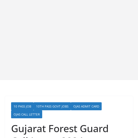
10 PASS JOB
10TH PASS GOVT JOBS
OJAS ADMIT CARD
OJAS CALL LETTER
Gujarat Forest Guard