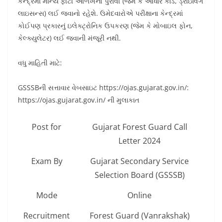
કેન્દ્રમાં માન્ય ફોટો ઓળખનો પુરાવો (જેમ કે આધાર કાર્ડ, ડ્રાઇવિંગ
લાઇસન્સ) લઈ જવાનો રહેશે. ઉમેદવારોએ પરીક્ષાના કેન્દ્રમાં
કોઈપણ પ્રકારનું ઇલેક્ટ્રોનિક ઉપકરણ (જેમ કે મોબાઇલ ફોન,
કેલ્ક્યુલેટર) લઈ જવાની મંજૂરી નથી.
વધુ માહિતી માટે:
GSSSBની સત્તાવાર વેબસાઇટ https://ojas.gujarat.gov.in/:
https://ojas.gujarat.gov.in/ ની મુલાકાત
Post for
Gujarat Forest Guard Call
Letter 2024
Exam By
Gujarat Secondary Service
Selection Board (GSSSB)
Mode
Online
Recruitment
Forest Guard (Vanrakshak)