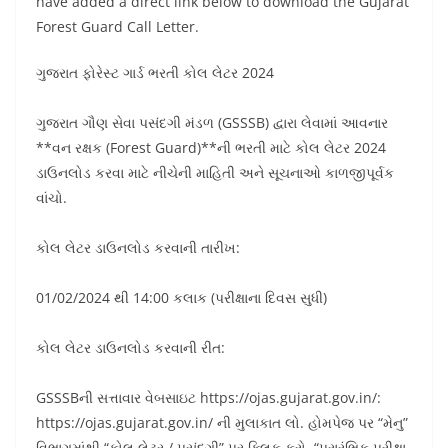
have added a direct link below to download the Gujarat
Forest Guard Call Letter.
ગુજરાત ફોરેસ્ટ ગાર્ડ ભરતી કોલ લેટર 2024
ગુજરાત ગૌણ સેવા પસંદગી મંડળ (GSSSB) દ્વારા લેવામાં આવનાર
**વન રક્ષક (Forest Guard)**ની ભરતી માટે કોલ લેટર 2024
ડાઉનલોડ કરવા માટે નીચેની માહિતી અને સૂચનાઓ કાળજીપૂર્વક
વાંચો.
કોલ લેટર ડાઉનલોડ કરવાની તારીખ:
01/02/2024 થી 14:00 કલાક (પરીક્ષાના દિવસ સુધી)
કોલ લેટર ડાઉનલોડ કરવાની રીત:
GSSSBની સત્તાવાર વેબસાઇટ https://ojas.gujarat.gov.in/:
https://ojas.gujarat.gov.in/ ની મુલાકાત લો. હોમપેજ પર “મેનુ”
વિભાગમાંથી “કોલ લેટર / પસંદગી” પર ક્લિક કરો. “પ્રારંભિક પરીક્ષા