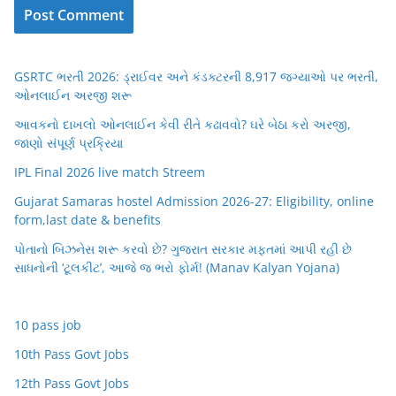
GSRTC ભરતી 2026: ડ્રાઈવર અને કંડક્ટરની 8,917 જગ્યાઓ પર ભરતી,
ઓનલાઈન અરજી શરૂ
આવકનો દાખલો ઓનલાઈન કેવી રીતે કઢાવવો? ઘરે બેઠા કરો અરજી,
જાણો સંપૂર્ણ પ્રક્રિયા
IPL Final 2026 live match Streem
Gujarat Samaras hostel Admission 2026-27: Eligibility, online
form,last date & benefits
પોતાનો બિઝનેસ શરૂ કરવો છે? ગુજરાત સરકાર મફતમાં આપી રહી છે
સાધનોની ‘ટૂલકીટ’, આજે જ ભરો ફોર્મ! (Manav Kalyan Yojana)
10 pass job
10th Pass Govt Jobs
12th Pass Govt Jobs