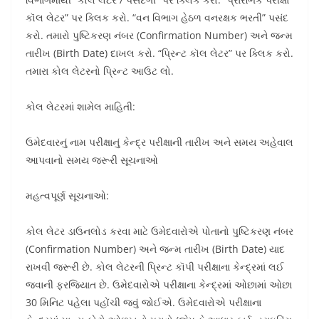
કૉલ લેટર” પર ક્લિક કરો. “વન વિભાગ હેઠળ વનરક્ષક ભરતી” પસંદ
કરો. તમારો પુષ્ટિકરણ નંબર (Confirmation Number) અને જન્મ
તારીખ (Birth Date) દાખલ કરો. “પ્રિન્ટ કૉલ લેટર” પર ક્લિક કરો.
તમારા કોલ લેટરનો પ્રિન્ટ આઉટ લો.
કોલ લેટરમાં શામેલ માહિતી:
ઉમેદવારનું નામ પરીક્ષાનું કેન્દ્ર પરીક્ષાની તારીખ અને સમય અહેવાલ
આપવાનો સમય જરૂરી સૂચનાઓ
મહત્વપૂર્ણ સૂચનાઓ:
કોલ લેટર ડાઉનલોડ કરવા માટે ઉમેદવારોએ પોતાનો પુષ્ટિકરણ નંબર
(Confirmation Number) અને જન્મ તારીખ (Birth Date) યાદ
રાખવી જરૂરી છે. કોલ લેટરની પ્રિન્ટ કૉપી પરીક્ષાના કેન્દ્રમાં લઈ
જવાની ફરજિયાત છે. ઉમેદવારોએ પરીક્ષાના કેન્દ્રમાં ઓછામાં ઓછા
30 મિનિટ પહેલા પહોંચી જવું જોઈએ. ઉમેદવારોએ પરીક્ષાના