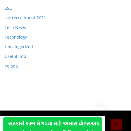
SSC
ssc recruitment 2021
Tech News
Technology
Uncategorized
Useful info
Yojana
Copyright © 2026
OJAS JOB
. All rights reserved.
સરકારી લાભ મેળવવા માટે અમારા વોટસઅપ
Theme:
ColorMag
by ThemeGrill. Powered by
WordPress
.