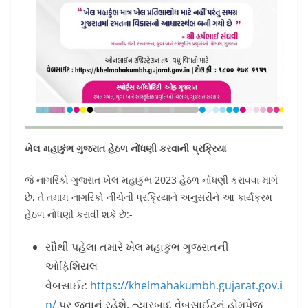
ખેલ મહાકુંભ ગુજરાત હેઠળ નોંધણી કરવાની પ્રક્રિયા
જે નાગરિકો ગુજરાત ખેલ મહાકુંભ 2023 હેઠળ નોંધણી કરાવવા માગે
છે, તે તમામ નાગરિકો નીચેની પ્રક્રિયાને અનુસરીને આ કાર્યક્રમ
હેઠળ નોંધણી કરાવી શકે છે:-
સૌથી પહેલા તમારે ખેલ મહાકુંભ ગુજરાતની
ઓફિશિયલ
વેબસાઈટ
https://khelmahakumbh.gujarat.gov.i
n/
પર જવાનું રહેશે, ત્યારબાદ વેબસાઈટનું હોમપેજ