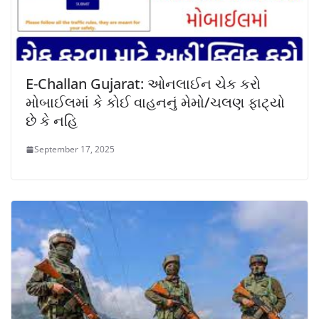
E-Challan Gujarat: ઓનલાઈન ચેક કરો
મોબાઈલમાં કે કોઈ વાહનનું મેમો/ચલણ ફાટ્યો
છે કે નહિ
September 17, 2025