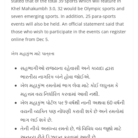
stated that of the total 39 sports which will feature in
Khel Mahakumbh 3.0, 32 would be Olympic sports and
seven emerging sports. In addition, 25 para-sports
events will also be held. An official statement said that
those who wish to participate in the events can register
online from Dec 5.
ખેલ મહાકુંભ માટે પાત્રતા
સહભાગીઓ રાજ્યના રહેવાસી અને કાયદા દ્વારા
ભારતીય નાગરિક બંને હોવા જોઈએ.
ખેલ મહાકુંભ રમતોમાં ભાગ લેવા માટે કોઈ લઘુત્તમ કે
મહત્તમ વય નિર્ધારિત કરવામાં આવી નથી.
ખેલ મહાકુંભ પોર્ટલ પર 9 વર્ષથી નાની અથવા 60 વર્ષની
વયની વ્યક્તિ પણ નોંધણી કરાવી શકે છે અને રમતોમાં
ભાગ લઈ શકે છે.
તેની નીચે અસંખ્ય રમતો છે, જે વિવિધ વય જૂથો માટે
અનન્ય રીતે ડિઝાઇન કરવામાં આવી છે.