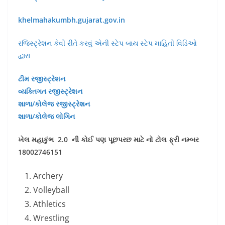
khelmahakumbh.gujarat.gov.in
રજિસ્ટ્રેશન કેવી રીતે કરવું એની સ્ટેપ બાય સ્ટેપ માહિતી વિડિઓ
દ્વારા
ટીમ રજીસ્ટ્રેશન
વ્યક્તિગત રજીસ્ટ્રેશન
શાળા/કોલેજ રજીસ્ટ્રેશન
શાળા/કોલેજ લોગિન
ખેલ મહાકુંભ 2.0 ની કોઈ પણ પૂછપરછ માટે નો ટોલ ફ્રી નમ્બર
18002746151
Archery
Volleyball
Athletics
Wrestling