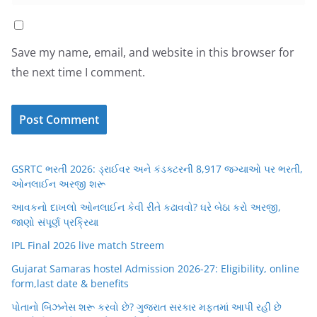
Save my name, email, and website in this browser for
the next time I comment.
GSRTC ભરતી 2026: ડ્રાઈવર અને કંડક્ટરની 8,917 જગ્યાઓ પર ભરતી,
ઓનલાઈન અરજી શરૂ
આવકનો દાખલો ઓનલાઈન કેવી રીતે કઢાવવો? ઘરે બેઠા કરો અરજી,
જાણો સંપૂર્ણ પ્રક્રિયા
IPL Final 2026 live match Streem
Gujarat Samaras hostel Admission 2026-27: Eligibility, online
form,last date & benefits
પોતાનો બિઝનેસ શરૂ કરવો છે? ગુજરાત સરકાર મફતમાં આપી રહી છે