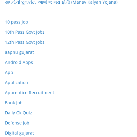
સાધનોની ‘ટૂલકીટ’, આજે જ ભરો ફોર્મ! (Manav Kalyan Yojana)
10 pass job
10th Pass Govt Jobs
12th Pass Govt Jobs
aapnu gujarat
Android Apps
App
Application
Apprentice Recruitment
Bank Job
Daily Gk Quiz
Defense job
Digital gujarat