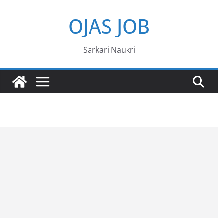
Skip
OJAS JOB
to
content
Sarkari Naukri